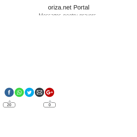
oriza.net Portal
Messages, poetry, prayers...
https://oriza.net/category/italiano
20
0