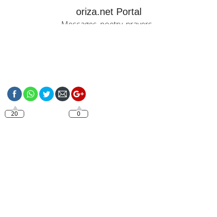
oriza.net Portal
Messages, poetry, prayers...
https://oriza.net/tag/mercoledi
20
0