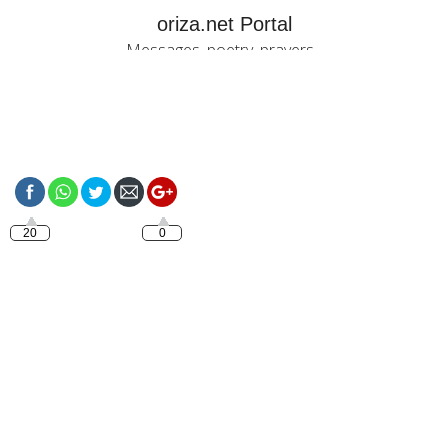
oriza.net Portal
Messages, poetry, prayers...
https://oriza.net/authors
20
0