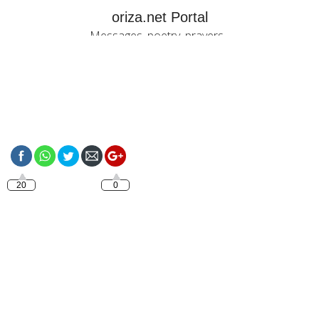
oriza.net Portal
Messages, poetry, prayers...
https://oriza.net/portugues-
frases-sobre-lealdade
20
0