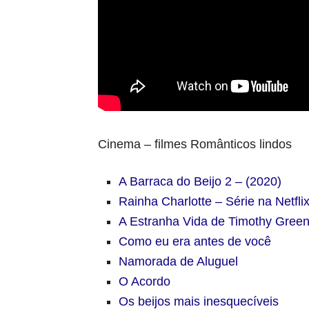
Cinema – filmes Românticos lindos
A Barraca do Beijo 2 – (2020)
Rainha Charlotte – Série na Netfli
A Estranha Vida de Timothy Gree
Como eu era antes de você
Namorada de Aluguel
O Acordo
Os beijos mais inesquecíveis