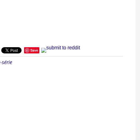
Save
-série