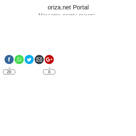
oriza.net Portal
Messages, poetry, prayers...
https://oriza.net/language-
italiano-buona-settimana
20
0