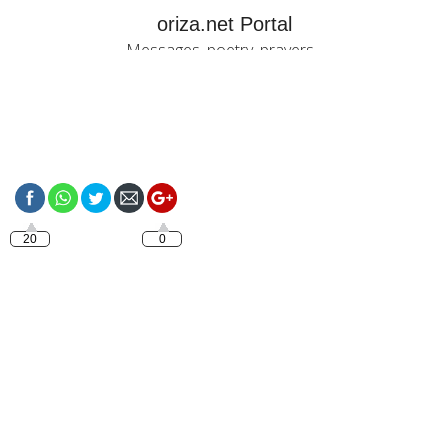
oriza.net Portal
Messages, poetry, prayers...
https://oriza.net/ola-
amor-bom-dia
20
0