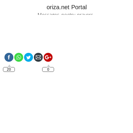
oriza.net Portal
Messages, poetry, prayers...
https://oriza.net/tag/martedi
20
0