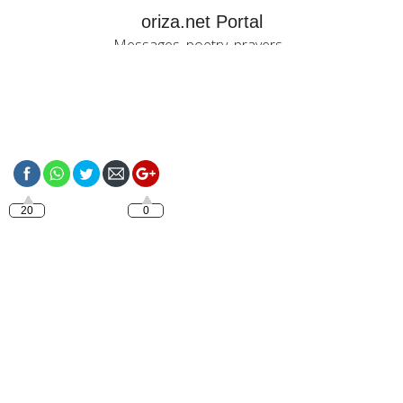
oriza.net Portal
Messages, poetry, prayers...
https://oriza.net/french-
bonjour-avec-jesus-2
20
0