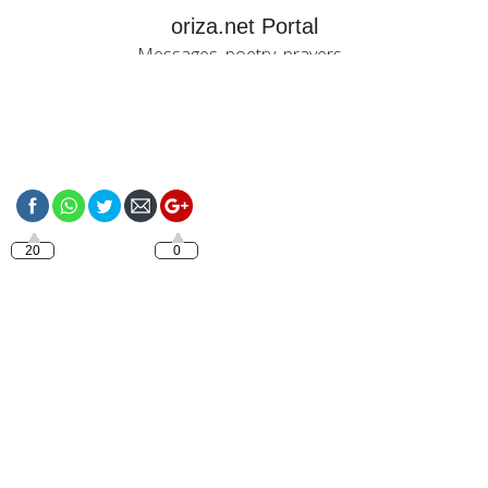
oriza.net Portal
Messages, poetry, prayers...
https://oriza.net/feelings/anniversary
20
0