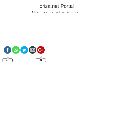
oriza.net Portal
Messages, poetry, prayers...
https://oriza.net/portugues-
o-que-e-o-bafta
20
0