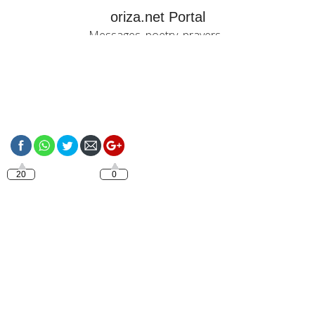
oriza.net Portal
Messages, poetry, prayers...
https://oriza.net/language-
italiano-buon-sabato-
auguri
20
0