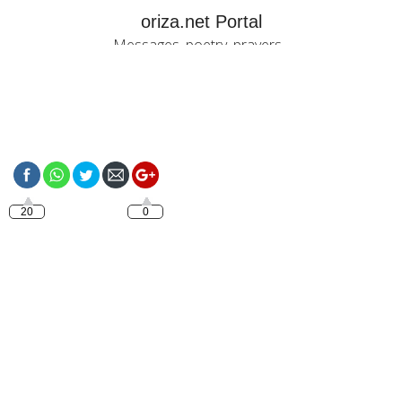
oriza.net Portal
Messages, poetry, prayers...
https://oriza.net/language-
italiano-buon-giorno-
amore
20
0