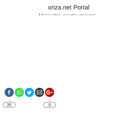
oriza.net Portal
Messages, poetry, prayers...
https://oriza.net/other-
languages/catalan
20
0