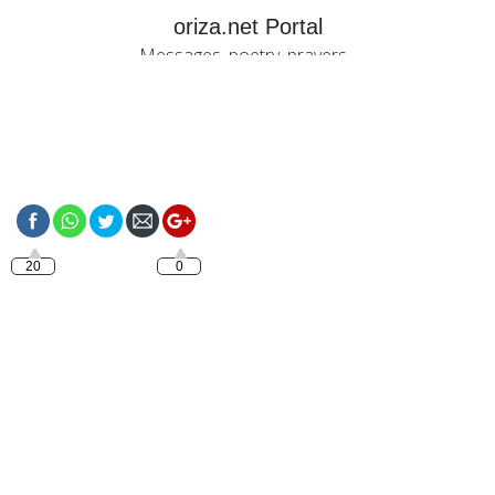
oriza.net Portal
Messages, poetry, prayers...
https://oriza.net/italiano-
ti-amo-poesia-damore
20
0