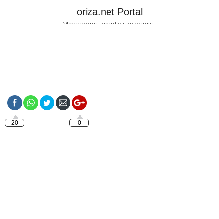
oriza.net Portal
Messages, poetry, prayers...
https://oriza.net/italiano-
buona-domenica-2
20
0