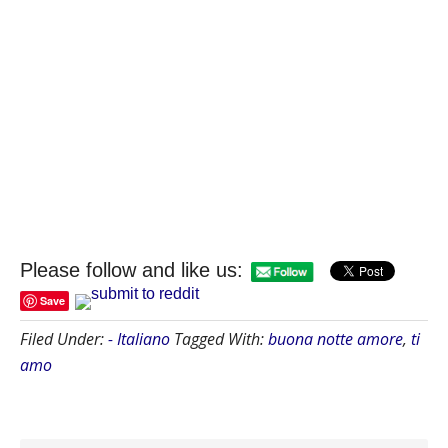
Please follow and like us:
Save
Filed Under:
- Italiano
Tagged With:
buona notte amore
,
ti
amo