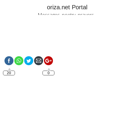
oriza.net Portal
Messages, poetry, prayers...
https://oriza.net/italiano-
buona-notte-amore
20
0