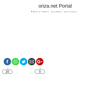
oriza.net Portal
Messages, poetry, prayers...
https://oriza.net/day-
by-day/5-thursday
20
0