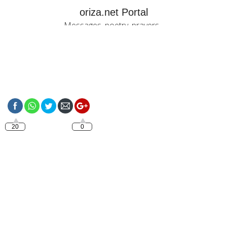
oriza.net Portal
Messages, poetry, prayers...
https://oriza.net/language-
italiano-buona-notte-solo-
per-te
20
0