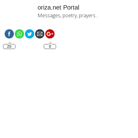
oriza.net Portal
Messages, poetry, prayers...
https://oriza.net/tag/cinema-
serie
20
0