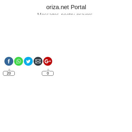
oriza.net Portal
Messages, poetry, prayers...
https://oriza.net/language-
portugues-filme-lindo-p-s-
eu-te-amo
20
0