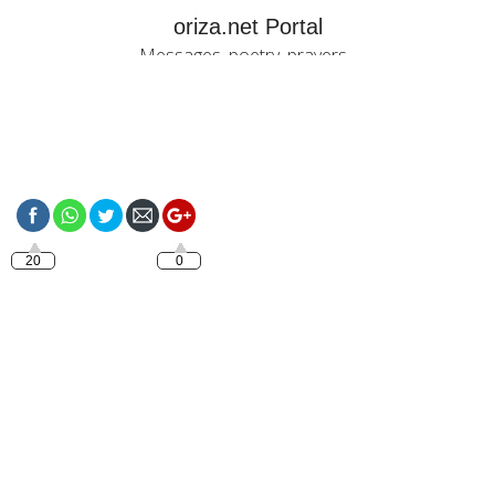
oriza.net Portal
Messages, poetry, prayers...
https://oriza.net/language-
catala-bona-tarda-2
20
0