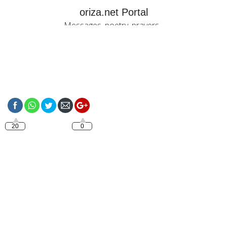
oriza.net Portal
Messages, poetry, prayers...
https://oriza.net/merry-
christmas-with-love
20
0