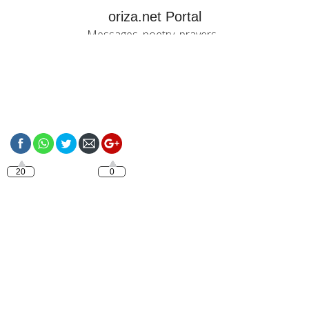
oriza.net Portal
Messages, poetry, prayers...
https://oriza.net/category/christmas
20
0