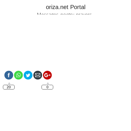
oriza.net Portal
Messages, poetry, prayers...
https://oriza.net/good-
night-with-jesus-2
20
0