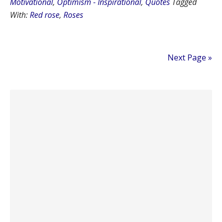
Motivational
,
Optimism - Inspirational
,
Quotes
Tagged
With:
Red rose
,
Roses
Next Page »