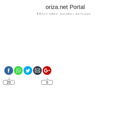
oriza.net Portal
Messages, poetry, prayers...
https://oriza.net/category/happiness
20
0