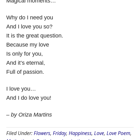
Magical moments…
Why do I need you
And I love you so?
It is the great question.
Because my love
Is only for you,
And it’s eternal,
Full of passion.
I love you…
And I do love you!
– by Oriza Martins
Filed Under:
Flowers
,
Friday
,
Happiness
,
Love
,
Love Poem
,