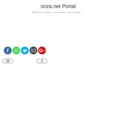
oriza.net Portal
Messages, poetry, prayers...
https://oriza.net/french-
bon-mardi-3
20
0