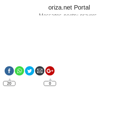
oriza.net Portal
Messages, poetry, prayers...
https://oriza.net/tag/water-
effect
20
0