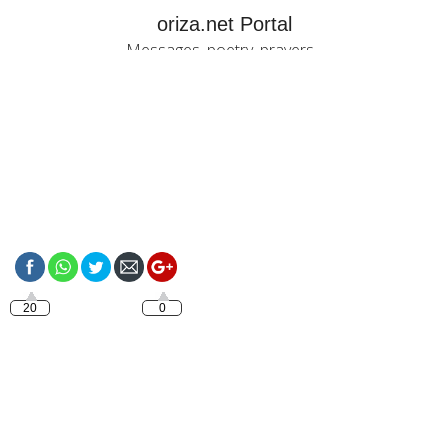
oriza.net Portal
Messages, poetry, prayers...
https://oriza.net/tag/frases
20
0