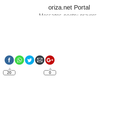
oriza.net Portal
Messages, poetry, prayers...
https://oriza.net/tag/citations-
de-marc-aurele
20
0