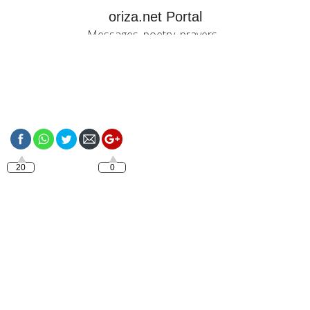
oriza.net Portal
Messages, poetry, prayers...
https://oriza.net/tag/bonjour-
avec-jesus
20
0