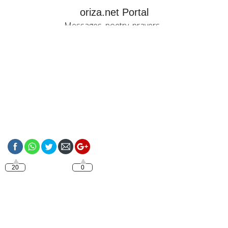
oriza.net Portal
Messages, poetry, prayers...
https://oriza.net/portugues-
mensagens-de-bom-dia
20
0