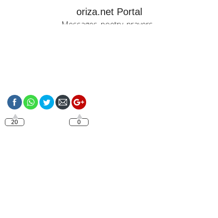
oriza.net Portal
Messages, poetry, prayers...
https://oriza.net/happy-
tuesday
20
0