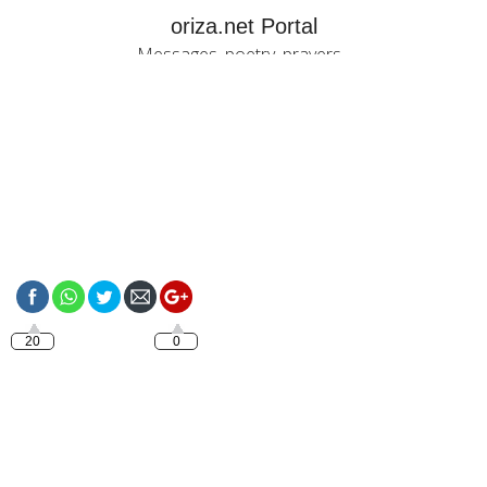
oriza.net Portal
Messages, poetry, prayers...
https://oriza.net/happy-
monday-good-week
20
0