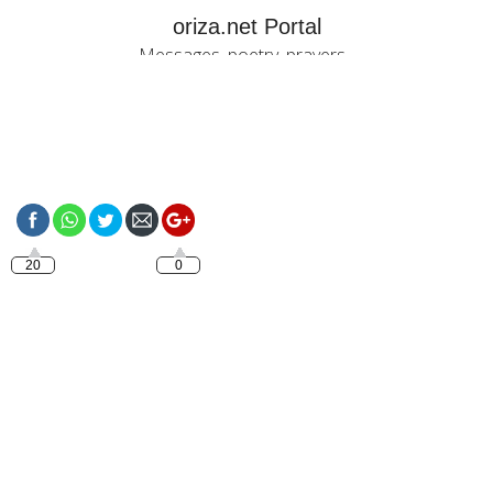
oriza.net Portal
Messages, poetry, prayers...
https://oriza.net/good-
afternoon-smile
20
0