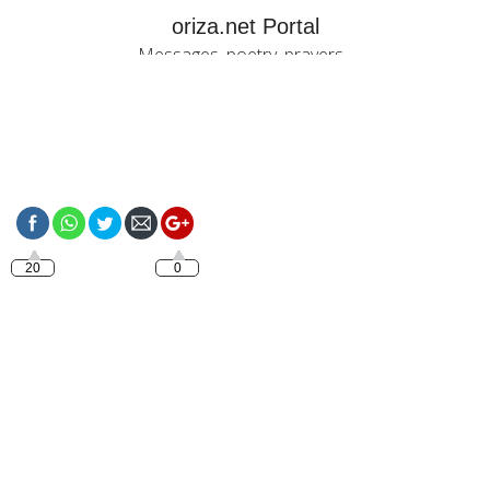
oriza.net Portal
Messages, poetry, prayers...
https://oriza.net/french-
bonjour-mon-amour-
je-taime-plus-que-tout
20
0