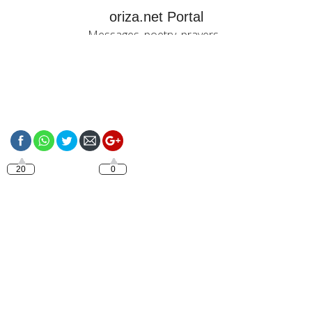
oriza.net Portal
Messages, poetry, prayers...
https://oriza.net/french-
bonjour-mon-amour-
je-taime-7
20
0