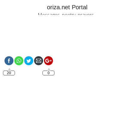
oriza.net Portal
Messages, poetry, prayers...
https://oriza.net/french-
bonjour-mon-amour-3
20
0