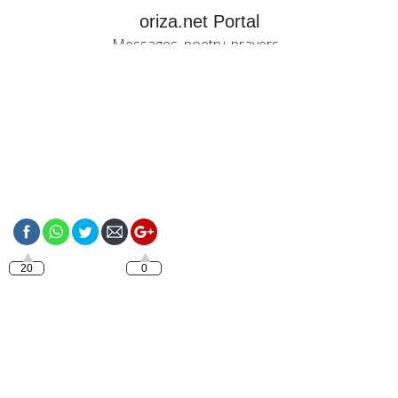
oriza.net Portal
Messages, poetry, prayers...
https://oriza.net/category/wednesday
20
0