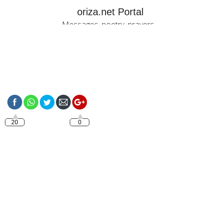
oriza.net Portal
Messages, poetry, prayers...
https://oriza.net/category/sunday
20
0