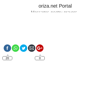
oriza.net Portal
Messages, poetry, prayers...
https://oriza.net/language-
portugues-alquimia-das-
almas-netflix
20
0