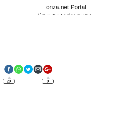
oriza.net Portal
Messages, poetry, prayers...
https://oriza.net/happy-
weekend
20
0