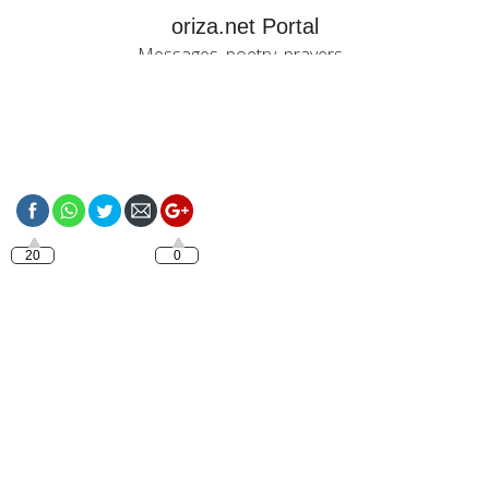
oriza.net Portal
Messages, poetry, prayers...
https://oriza.net/happy-
easter-my-love
20
0