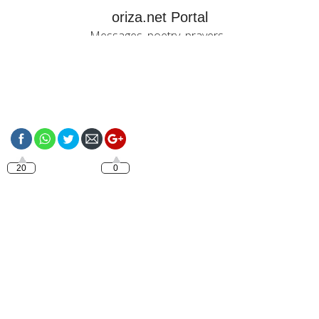
oriza.net Portal
Messages, poetry, prayers...
https://oriza.net/happy-
birthday-my-love-4
20
0