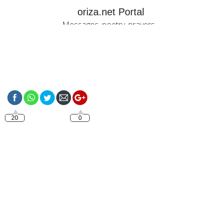
oriza.net Portal
Messages, poetry, prayers...
https://oriza.net/good-
night-with-jesus-5
20
0