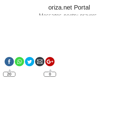
oriza.net Portal
Messages, poetry, prayers...
https://oriza.net/good-
morning-nice-friday
20
0