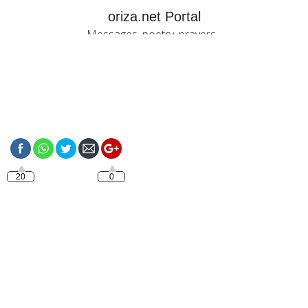
oriza.net Portal
Messages, poetry, prayers...
https://oriza.net/good-
morning-darling-
happy-friday
20
0