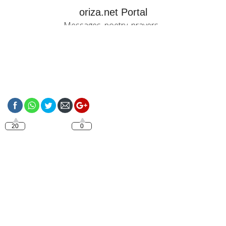
oriza.net Portal
Messages, poetry, prayers...
https://oriza.net/french-
la-magie-de-lamour-
film-romantique
20
0