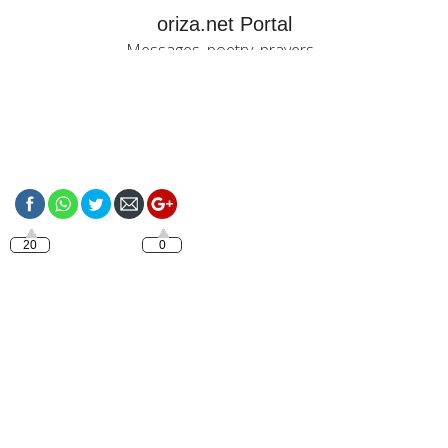
oriza.net Portal
Messages, poetry, prayers...
https://oriza.net/french-
bon-week-end-mon-
amour
20
0