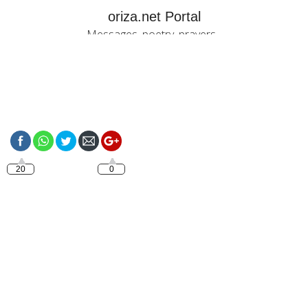
oriza.net Portal
Messages, poetry, prayers...
https://oriza.net/bon-
dimanche-mon-
amour
20
0